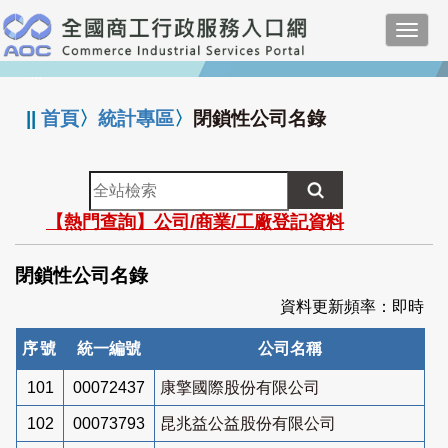
跳
Toggl
到
navig
主
:::
要
內
||
首頁
〉
統計專區
〉
閉鎖性公司名錄
容
全
站
【熱門查詢】公司/商業/工廠登記資料
檢
索
閉鎖性公司名錄
資料更新頻率：即時
序號
統一編號
公司名稱
101
00072437
康擎國際股份有限公司
102
00073793
昆兆益公益股份有限公司