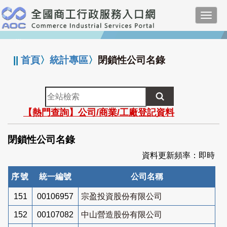
跳
Toggl
到
navig
主
:::
要
內
||
首頁
〉
統計專區
〉
閉鎖性公司名錄
容
全
站
【熱門查詢】公司/商業/工廠登記資料
檢
索
閉鎖性公司名錄
資料更新頻率：即時
序號
統一編號
公司名稱
151
00106957
宗盈投資股份有限公司
152
00107082
中山營造股份有限公司