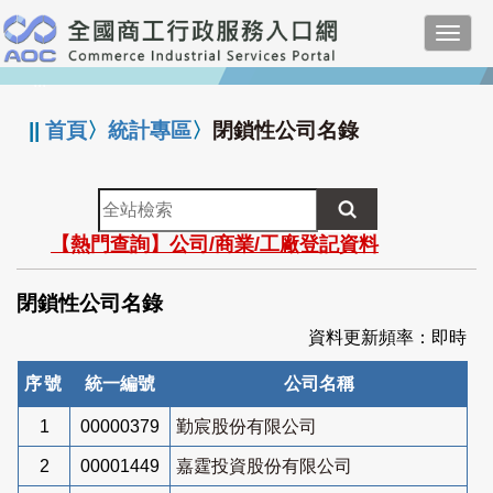
跳
Toggl
到
navig
主
:::
要
內
||
首頁
〉
統計專區
〉
閉鎖性公司名錄
容
全
站
【熱門查詢】公司/商業/工廠登記資料
檢
索
閉鎖性公司名錄
資料更新頻率：即時
序號
統一編號
公司名稱
1
00000379
勤宸股份有限公司
2
00001449
嘉霆投資股份有限公司