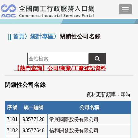
跳
Toggl
到
navig
主
:::
要
內
||
首頁
〉
統計專區
〉
閉鎖性公司名錄
容
全
站
【熱門查詢】公司/商業/工廠登記資料
檢
索
閉鎖性公司名錄
資料更新頻率：即時
序號
統一編號
公司名稱
7101
93577128
常展國際股份有限公司
7102
93577648
信和開發股份有限公司