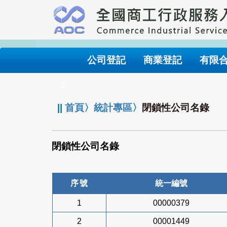
跳
到
主
要
內
公司登記
商業登記
有限
容
:::
||
首頁
〉
統計專區
〉
閉鎖性公司名錄
閉鎖性公司名錄
序號
統一編號
1
00000379
2
00001449