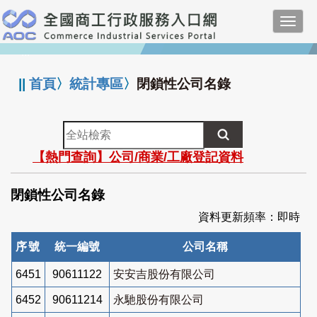
跳
Toggl
到
navig
主
:::
要
內
||
首頁
〉
統計專區
〉
閉鎖性公司名錄
容
全
站
【熱門查詢】公司/商業/工廠登記資料
檢
索
閉鎖性公司名錄
資料更新頻率：即時
序號
統一編號
公司名稱
6451
90611122
安安吉股份有限公司
6452
90611214
永馳股份有限公司