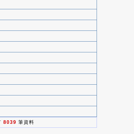
有
8039
筆資料