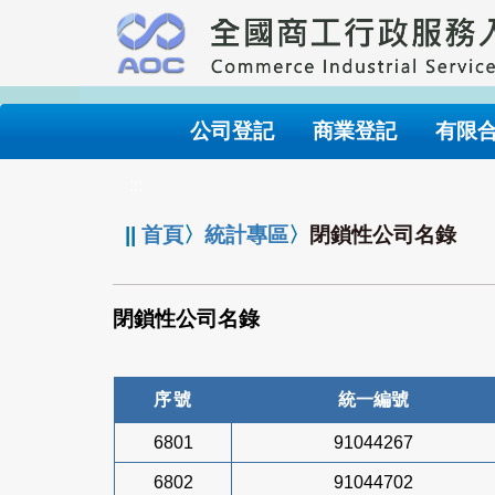
跳
到
主
要
內
公司登記
商業登記
有限
容
:::
||
首頁
〉
統計專區
〉
閉鎖性公司名錄
閉鎖性公司名錄
序號
統一編號
6801
91044267
6802
91044702