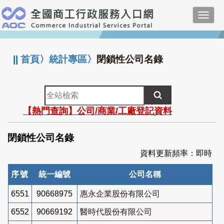
跳
Toggl
到
navig
主
:::
要
內
||
首頁
〉
統計專區
〉
閉鎖性公司名錄
容
全
站
【熱門查詢】公司/商業/工廠登記資料
檢
索
閉鎖性公司名錄
資料更新頻率：即時
序號
統一編號
公司名稱
6551
90668975
惠永企業股份有限公司
6552
90669192
醫時代股份有限公司