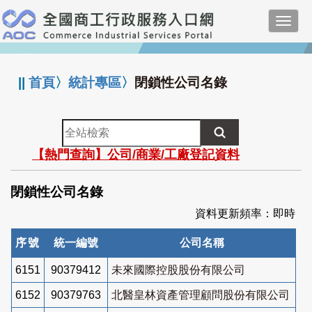
跳
Toggl
到
navig
主
:::
要
內
||
首頁
〉
統計專區
〉
閉鎖性公司名錄
容
全
站
【熱門查詢】公司/商業/工廠登記資料
檢
索
閉鎖性公司名錄
資料更新頻率：即時
序號
統一編號
公司名稱
6151
90379412
未來國際控股股份有限公司
6152
90379763
北醫皇林資產管理顧問股份有限公司