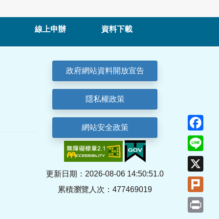
線上申辦
資料下載
政府網站資料開放宣告
隱私權政策
Fa
網站安全政策
Lin
X
更新日期：2026-08-06 14:50:51.0
Plu
累積瀏覽人次：477469019
Pri