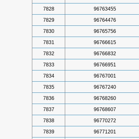
7828
96763455
7829
96764476
7830
96765756
7831
96766615
7832
96766832
7833
96766951
7834
96767001
7835
96767240
7836
96768260
7837
96768607
7838
96770272
7839
96771201