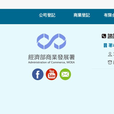
公司登記
商業登記
有限
諮詢