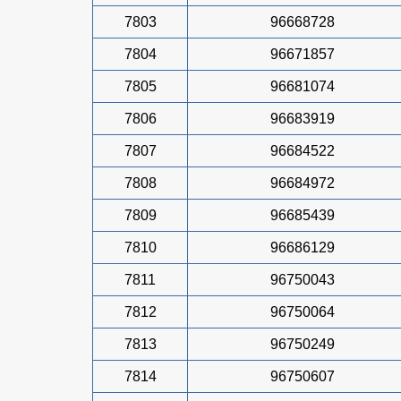
7803
96668728
7804
96671857
7805
96681074
7806
96683919
7807
96684522
7808
96684972
7809
96685439
7810
96686129
7811
96750043
7812
96750064
7813
96750249
7814
96750607