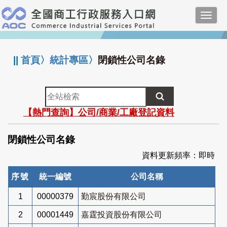
跳
Toggl
到
navig
主
:::
要
內
||
首頁
〉
統計專區
〉
閉鎖性公司名錄
容
全
站
【熱門查詢】公司/商業/工廠登記資料
檢
索
閉鎖性公司名錄
資料更新頻率：即時
序號
統一編號
公司名稱
1
00000379
勤宸股份有限公司
2
00001449
嘉霆投資股份有限公司