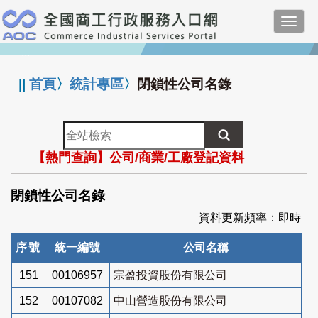
跳
Toggl
到
navig
主
:::
要
內
||
首頁
〉
統計專區
〉
閉鎖性公司名錄
容
全
站
【熱門查詢】公司/商業/工廠登記資料
檢
索
閉鎖性公司名錄
資料更新頻率：即時
序號
統一編號
公司名稱
151
00106957
宗盈投資股份有限公司
152
00107082
中山營造股份有限公司