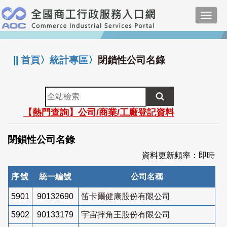
跳
Toggl
到
navig
主
:::
要
內
||
首頁
〉
統計專區
〉
閉鎖性公司名錄
容
全
站
【熱門查詢】公司/商業/工廠登記資料
檢
索
閉鎖性公司名錄
資料更新頻率：即時
序號
統一編號
公司名稱
5901
90132690
笛卡爾健康股份有限公司
5902
90133179
宇宙摔角王股份有限公司