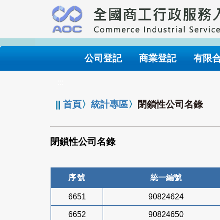
跳
到
主
要
內
公司登記
商業登記
有限
容
:::
||
首頁
〉
統計專區
〉
閉鎖性公司名錄
閉鎖性公司名錄
序號
統一編號
6651
90824624
6652
90824650