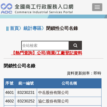
跳
Toggl
到
navig
主
:::
要
內
||
首頁
〉
統計專區
〉
閉鎖性公司名錄
容
全
站
【熱門查詢】公司/商業/工廠登記資料
檢
索
閉鎖性公司名錄
資料更新頻率：即時
序號
統一編號
公司名稱
4601
83230231
中岳股份有限公司
4602
83230252
協仁股份有限公司