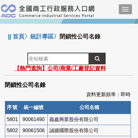
跳
Toggl
到
navig
主
:::
要
內
||
首頁
〉
統計專區
〉
閉鎖性公司名錄
容
全
站
【熱門查詢】公司/商業/工廠登記資料
檢
索
閉鎖性公司名錄
資料更新頻率：即時
序號
統一編號
公司名稱
5801
90061490
義鑫興業股份有限公司
5802
90061506
誠鑛國際股份有限公司