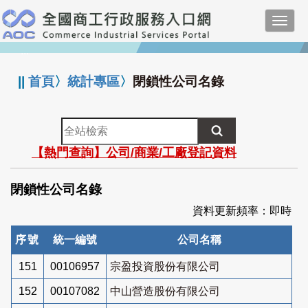
跳
Toggl
到
navig
主
:::
要
內
||
首頁
〉
統計專區
〉
閉鎖性公司名錄
容
全
站
【熱門查詢】公司/商業/工廠登記資料
檢
索
閉鎖性公司名錄
資料更新頻率：即時
序號
統一編號
公司名稱
151
00106957
宗盈投資股份有限公司
152
00107082
中山營造股份有限公司