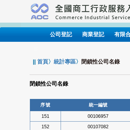
跳
到
主
要
內
公司登記
商業登記
有限
容
:::
||
首頁
〉
統計專區
〉
閉鎖性公司名錄
閉鎖性公司名錄
序號
統一編號
151
00106957
152
00107082