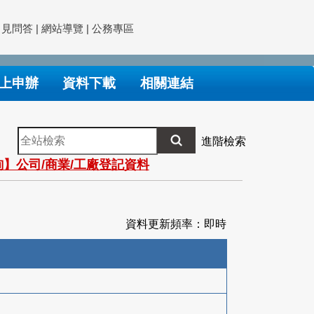
常見問答
|
網站導覽
|
公務專區
上申辦
資料下載
相關連結
全
進階檢索
站
】公司/商業/工廠登記資料
檢
索
資料更新頻率：即時