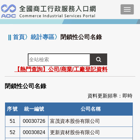
跳
Toggl
到
navig
主
:::
要
內
||
首頁
〉
統計專區
〉
閉鎖性公司名錄
容
全
站
【熱門查詢】公司/商業/工廠登記資料
檢
索
閉鎖性公司名錄
資料更新頻率：即時
序號
統一編號
公司名稱
51
00030726
富茂資本股份有限公司
52
00030824
更新資材股份有限公司