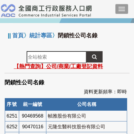
跳
Toggl
到
navig
主
:::
要
內
||
首頁
〉
統計專區
〉
閉鎖性公司名錄
容
全
站
【熱門查詢】公司/商業/工廠登記資料
檢
索
閉鎖性公司名錄
資料更新頻率：即時
序號
統一編號
公司名稱
6251
90469568
幀雅股份有限公司
6252
90470116
元隆生醫科技股份有限公司