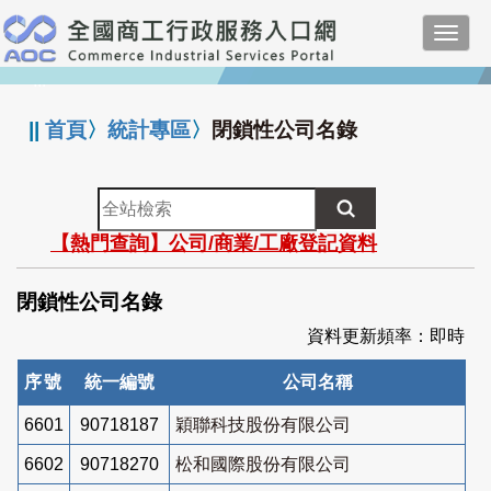
跳
Toggl
到
navig
主
:::
要
內
||
首頁
〉
統計專區
〉
閉鎖性公司名錄
容
全
站
【熱門查詢】公司/商業/工廠登記資料
檢
索
閉鎖性公司名錄
資料更新頻率：即時
序號
統一編號
公司名稱
6601
90718187
穎聯科技股份有限公司
6602
90718270
松和國際股份有限公司