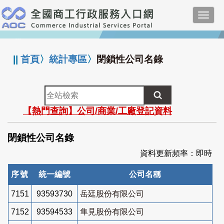
跳
Toggl
到
navig
主
:::
要
內
||
首頁
〉
統計專區
〉
閉鎖性公司名錄
容
全
站
【熱門查詢】公司/商業/工廠登記資料
檢
索
閉鎖性公司名錄
資料更新頻率：即時
序號
統一編號
公司名稱
7151
93593730
岳廷股份有限公司
7152
93594533
隼見股份有限公司