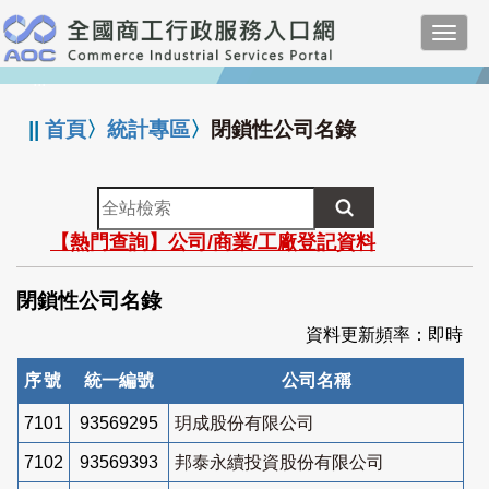
跳
Toggl
到
navig
主
:::
要
內
||
首頁
〉
統計專區
〉
閉鎖性公司名錄
容
全
站
【熱門查詢】公司/商業/工廠登記資料
檢
索
閉鎖性公司名錄
資料更新頻率：即時
序號
統一編號
公司名稱
7101
93569295
玥成股份有限公司
7102
93569393
邦泰永續投資股份有限公司