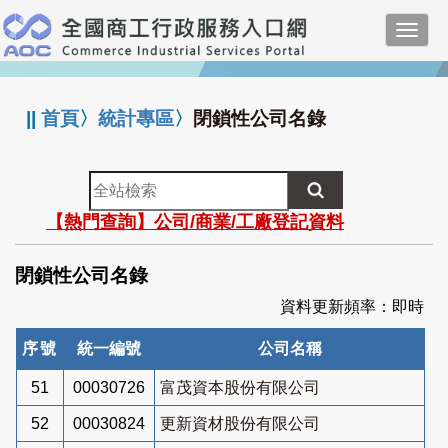
跳
Toggl
到
navig
主
:::
要
內
||
首頁
〉
統計專區
〉
閉鎖性公司名錄
容
全
站
【熱門查詢】公司/商業/工廠登記資料
檢
索
閉鎖性公司名錄
資料更新頻率：即時
序號
統一編號
公司名稱
51
00030726
富茂資本股份有限公司
52
00030824
更新資材股份有限公司