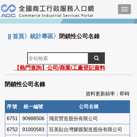
跳
Toggl
到
navig
主
:::
要
內
||
首頁
〉
統計專區
〉
閉鎖性公司名錄
容
全
站
【熱門查詢】公司/商業/工廠登記資料
檢
索
閉鎖性公司名錄
資料更新頻率：即時
序號
統一編號
公司名稱
6751
90988506
飛宏營造股份有限公司
6752
91000583
百美貼台灣膠膜製造股份有限公司