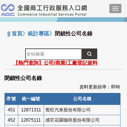
跳
Toggl
到
navig
主
:::
要
內
||
首頁
〉
統計專區
〉
閉鎖性公司名錄
容
全
站
【熱門查詢】公司/商業/工廠登記資料
檢
索
閉鎖性公司名錄
資料更新頻率：即時
序號
統一編號
公司名稱
451
12871311
賓旺汽車股份有限公司
452
12875111
感官花園咖啡股份有限公司