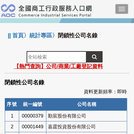
跳
Toggl
到
navig
主
:::
要
內
||
首頁
〉
統計專區
〉
閉鎖性公司名錄
容
全
站
【熱門查詢】公司/商業/工廠登記資料
檢
索
閉鎖性公司名錄
資料更新頻率：即時
序號
統一編號
公司名稱
1
00000379
勤宸股份有限公司
2
00001449
嘉霆投資股份有限公司