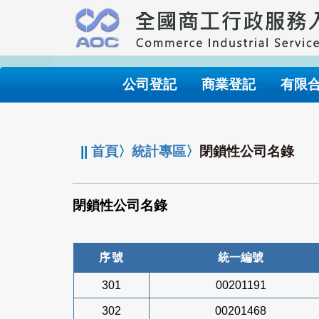
跳
到
主
要
內
公司登記
商業登記
有限
容
:::
||
首頁
〉
統計專區
〉
閉鎖性公司名錄
閉鎖性公司名錄
序號
統一編號
301
00201191
302
00201468