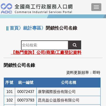
跳
Toggl
到
navig
主
:::
要
內
||
首頁
〉
統計專區
〉
閉鎖性公司名錄
容
全
站
【熱門查詢】公司/商業/工廠登記資料
檢
索
閉鎖性公司名錄
資料更新頻率：即時
序號
統一編號
公司名稱
101
00072437
康擎國際股份有限公司
102
00073793
昆兆益公益股份有限公司