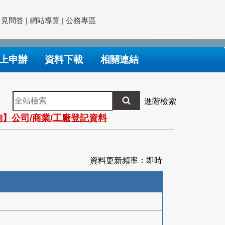
常見問答
|
網站導覽
|
公務專區
上申辦
資料下載
相關連結
全
進階檢索
站
】公司/商業/工廠登記資料
檢
索
資料更新頻率：即時