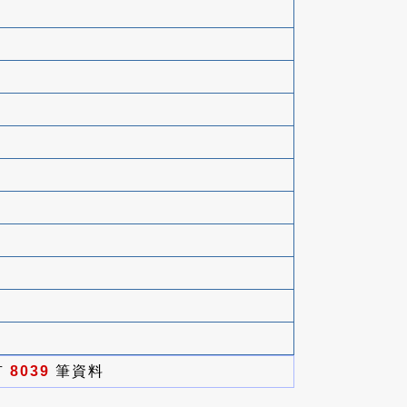
有
8039
筆資料