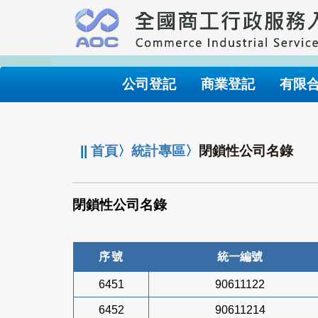
跳
到
主
要
內
公司登記
商業登記
有限
容
:::
||
首頁
〉
統計專區
〉
閉鎖性公司名錄
閉鎖性公司名錄
序號
統一編號
6451
90611122
6452
90611214