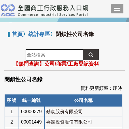
跳
Toggl
到
navig
主
:::
要
內
||
首頁
〉
統計專區
〉
閉鎖性公司名錄
容
全
站
【熱門查詢】公司/商業/工廠登記資料
檢
索
閉鎖性公司名錄
資料更新頻率：即時
序號
統一編號
公司名稱
1
00000379
勤宸股份有限公司
2
00001449
嘉霆投資股份有限公司