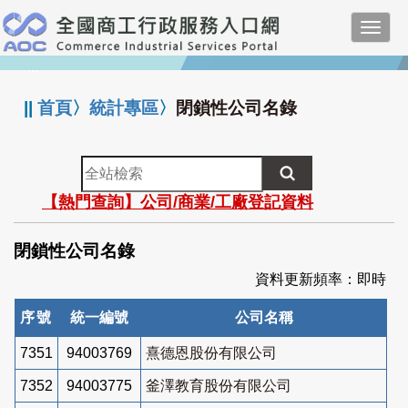
跳
Toggl
到
navig
主
:::
要
內
||
首頁
〉
統計專區
〉
閉鎖性公司名錄
容
全
站
【熱門查詢】公司/商業/工廠登記資料
檢
索
閉鎖性公司名錄
資料更新頻率：即時
序號
統一編號
公司名稱
7351
94003769
熹德恩股份有限公司
7352
94003775
釜澤教育股份有限公司