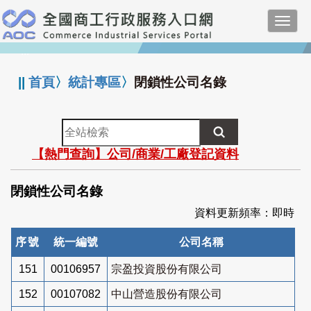
跳
Toggl
到
navig
主
:::
要
內
||
首頁
〉
統計專區
〉
閉鎖性公司名錄
容
全
站
【熱門查詢】公司/商業/工廠登記資料
檢
索
閉鎖性公司名錄
資料更新頻率：即時
序號
統一編號
公司名稱
151
00106957
宗盈投資股份有限公司
152
00107082
中山營造股份有限公司