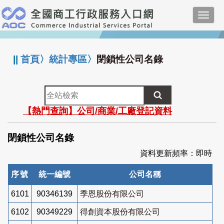
跳
Toggl
到
navig
主
:::
要
內
||
首頁
〉
統計專區
〉
閉鎖性公司名錄
容
全
站
【熱門查詢】公司/商業/工廠登記資料
檢
索
閉鎖性公司名錄
資料更新頻率：即時
序號
統一編號
公司名稱
6101
90346139
季恩股份有限公司
6102
90349229
得創資本股份有限公司