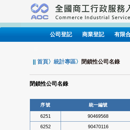
跳
到
主
要
內
公司登記
商業登記
有限
容
:::
||
首頁
〉
統計專區
〉
閉鎖性公司名錄
閉鎖性公司名錄
序號
統一編號
6251
90469568
6252
90470116