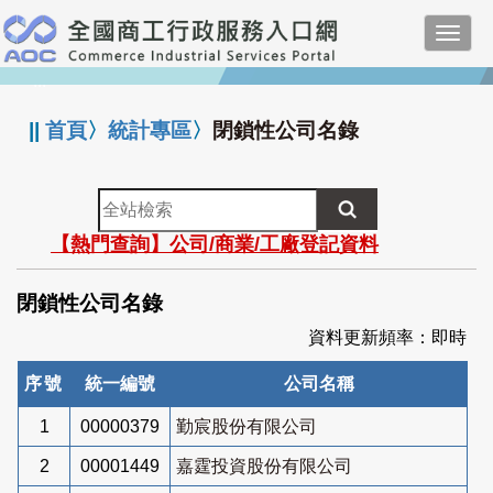
跳
Toggl
到
navig
主
:::
要
內
||
首頁
〉
統計專區
〉
閉鎖性公司名錄
容
全
站
【熱門查詢】公司/商業/工廠登記資料
檢
索
閉鎖性公司名錄
資料更新頻率：即時
序號
統一編號
公司名稱
1
00000379
勤宸股份有限公司
2
00001449
嘉霆投資股份有限公司