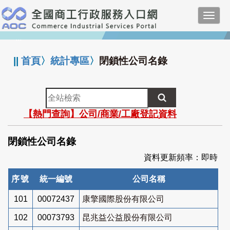
跳
Toggl
到
navig
主
:::
要
內
||
首頁
〉
統計專區
〉
閉鎖性公司名錄
容
全
站
【熱門查詢】公司/商業/工廠登記資料
檢
索
閉鎖性公司名錄
資料更新頻率：即時
序號
統一編號
公司名稱
101
00072437
康擎國際股份有限公司
102
00073793
昆兆益公益股份有限公司