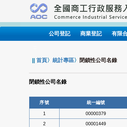
跳
到
主
要
內
公司登記
商業登記
有限
容
:::
||
首頁
〉
統計專區
〉
閉鎖性公司名錄
閉鎖性公司名錄
序號
統一編號
1
00000379
2
00001449