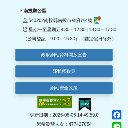
南投辦公區
540202南投縣南投市省府路4號
星期一至星期五8:30～12:30 | 13:30～17:30
（公司登記：9:00～16:30）（國定假日除外）
政府網站資料開放宣告
隱私權政策
網站安全政策
F
更新日期：2026-08-06 14:49:59.0
累積瀏覽人次：477427054
Li