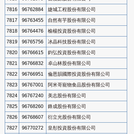
7816
96762884
婕城工程股份有限公司
7817
96763455
自然有芋股份有限公司
7818
96764476
榆楊投資股份有限公司
7819
96765756
冰晶科技股份有限公司
7820
96766615
鈞弘投資股份有限公司
7821
96766832
卓山林股份有限公司
7822
96766951
倫恩韻國際投資股份有限公司
7823
96767001
阿米哥寵物食品股份有限公司
7824
96767240
美志股份有限公司
7825
96768260
鋒成股份有限公司
7826
96768607
衍立光股份有限公司
7827
96770272
皇彤投資股份有限公司