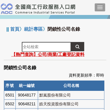
跳
Toggl
到
navig
主
:::
要
內
||
首頁
〉
統計專區
〉
閉鎖性公司名錄
容
全
站
【熱門查詢】公司/商業/工廠登記資料
檢
索
閉鎖性公司名錄
資料更新頻率：即時
序號
統一編號
公司名稱
6501
90648177
默嵐股份有限公司
6502
90648211
皓天投資股份有限公司