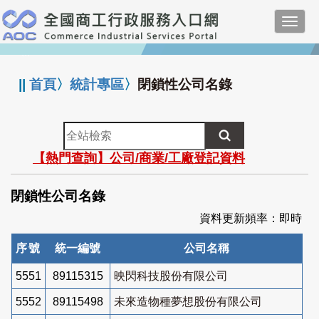
跳
Toggl
到
navig
主
:::
要
內
||
首頁
〉
統計專區
〉
閉鎖性公司名錄
容
全
站
【熱門查詢】公司/商業/工廠登記資料
檢
索
閉鎖性公司名錄
資料更新頻率：即時
序號
統一編號
公司名稱
5551
89115315
映閃科技股份有限公司
5552
89115498
未來造物種夢想股份有限公司