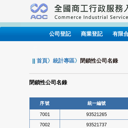
跳
到
主
要
內
公司登記
商業登記
有限
容
:::
||
首頁
〉
統計專區
〉
閉鎖性公司名錄
閉鎖性公司名錄
序號
統一編號
7001
93521265
7002
93521737