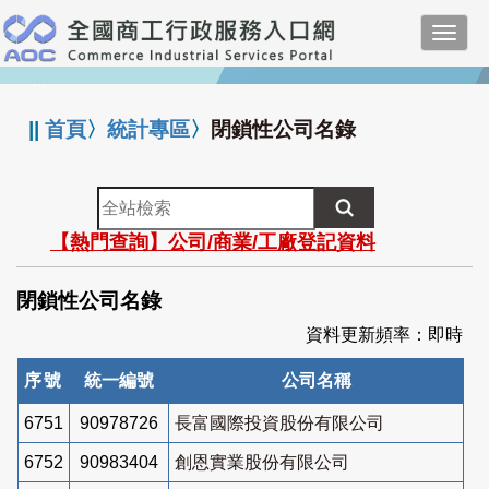
跳
Toggl
到
navig
主
:::
要
內
||
首頁
〉
統計專區
〉
閉鎖性公司名錄
容
全
站
【熱門查詢】公司/商業/工廠登記資料
檢
索
閉鎖性公司名錄
資料更新頻率：即時
序號
統一編號
公司名稱
6751
90978726
長富國際投資股份有限公司
6752
90983404
創恩實業股份有限公司