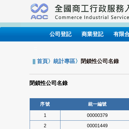
跳
到
主
要
內
公司登記
商業登記
有限
容
:::
||
首頁
〉
統計專區
〉
閉鎖性公司名錄
閉鎖性公司名錄
序號
統一編號
1
00000379
2
00001449