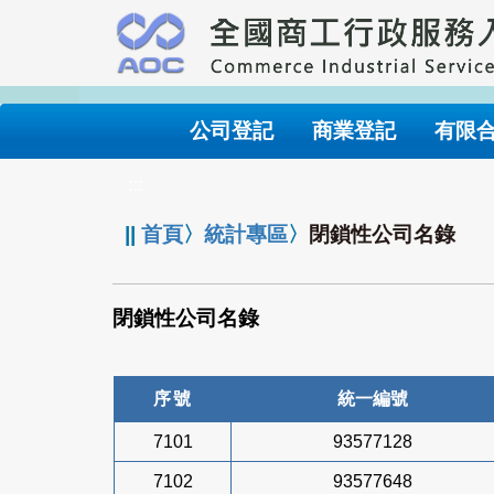
跳
到
主
要
內
公司登記
商業登記
有限
容
:::
||
首頁
〉
統計專區
〉
閉鎖性公司名錄
閉鎖性公司名錄
序號
統一編號
7101
93577128
7102
93577648