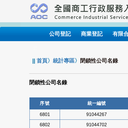
跳
到
主
要
內
公司登記
商業登記
有限
容
:::
||
首頁
〉
統計專區
〉
閉鎖性公司名錄
閉鎖性公司名錄
序號
統一編號
6801
91044267
6802
91044702