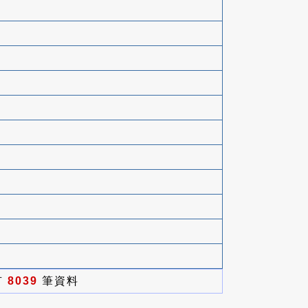
有
8039
筆資料