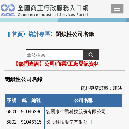
跳
Toggl
到
navig
主
:::
要
內
||
首頁
〉
統計專區
〉
閉鎖性公司名錄
容
全
站
【熱門查詢】公司/商業/工廠登記資料
檢
索
閉鎖性公司名錄
資料更新頻率：即時
序號
統一編號
公司名稱
6801
91046286
智麗康生醫科技股份有限公司
6802
91046315
懷慕科技股份有限公司