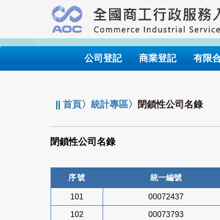
跳
到
主
要
內
公司登記
商業登記
有限
容
:::
||
首頁
〉
統計專區
〉
閉鎖性公司名錄
閉鎖性公司名錄
序號
統一編號
101
00072437
102
00073793