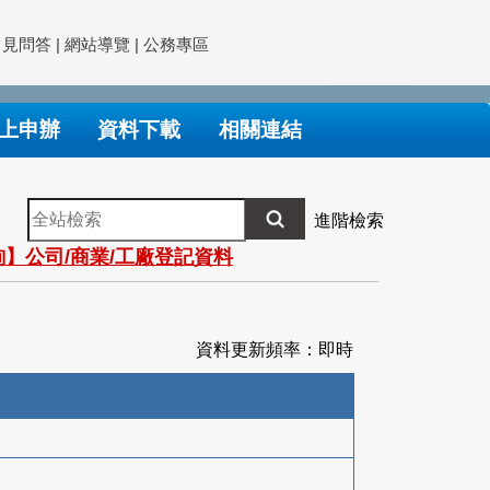
常見問答
|
網站導覽
|
公務專區
上申辦
資料下載
相關連結
全
進階檢索
站
】公司/商業/工廠登記資料
檢
索
資料更新頻率：即時