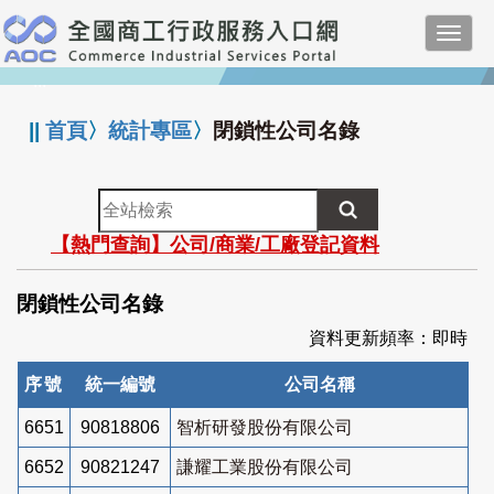
跳
Toggl
到
navig
主
:::
要
內
||
首頁
〉
統計專區
〉
閉鎖性公司名錄
容
全
站
【熱門查詢】公司/商業/工廠登記資料
檢
索
閉鎖性公司名錄
資料更新頻率：即時
序號
統一編號
公司名稱
6651
90818806
智析研發股份有限公司
6652
90821247
謙耀工業股份有限公司