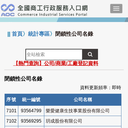
跳
Toggl
到
navig
主
:::
要
內
||
首頁
〉
統計專區
〉
閉鎖性公司名錄
容
全
站
【熱門查詢】公司/商業/工廠登記資料
檢
索
閉鎖性公司名錄
資料更新頻率：即時
序號
統一編號
公司名稱
7101
93564799
樂愛健康生技事業股份有限公司
7102
93569295
玥成股份有限公司